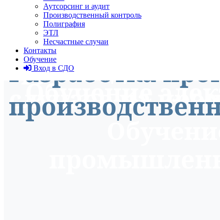
Аутсорсинг и аудит
Производственный контроль
Строительство,
Полиграфия
ЭТЛ
Несчастные случаи
Контакты
Расследование 
грузоподъемны
Обучение
Разработка пр
Вход в СДО
Обучение элек
случаев на про
производственн
Обучение
промышленн