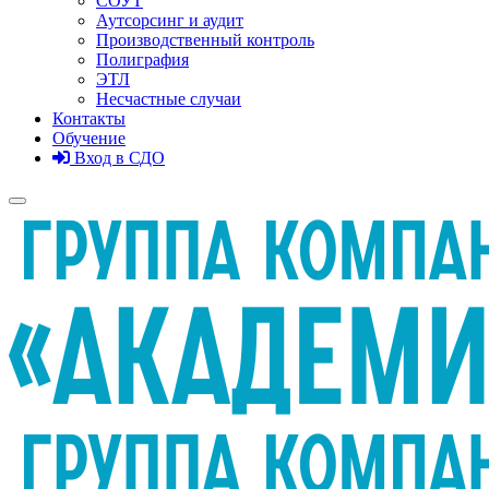
СОУТ
Аутсорсинг и аудит
Производственный контроль
Полиграфия
ЭТЛ
Несчастные случаи
Контакты
Обучение
Вход в СДО