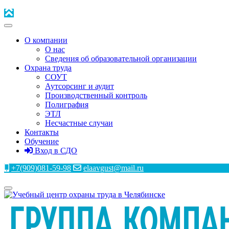
О компании
О нас
Сведения об образовательной организации
Охрана труда
СОУТ
Аутсорсинг и аудит
Производственный контроль
Полиграфия
ЭТЛ
Несчастные случаи
Контакты
Обучение
Вход в СДО
+7(909)081-59-98
elaavgust@mail.ru